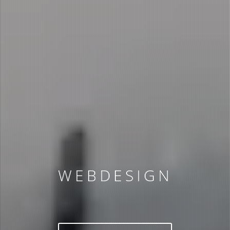
TEODOR TOMTER
TOTALLEVERANDØR
WEBDESIGN
FOTO
FILM